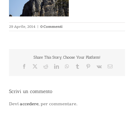
29 Aprile, 2014
|
0 Commenti
Share This Story, Choose Your Platform!
Facebook
X
Reddit
LinkedIn
WhatsApp
Tumblr
Pinterest
Vk
Email
Scrivi un commento
Devi
accedere
, per commentare.