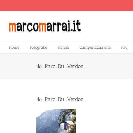
Salta
al
contenuto
Home
Fotografie
Filmati
Camperizzazione
Faq
46_Parc_Du_Verdon
46_Parc_Du_Verdon