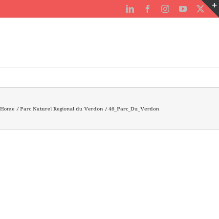
LinkedIn
Facebook
Instagram
YouTube
X
Home
Parc Naturel Regional du Verdon
46_Parc_Du_Verdon