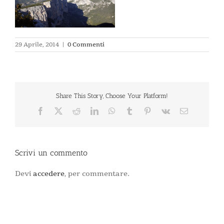
29 Aprile, 2014
|
0 Commenti
Share This Story, Choose Your Platform!
Facebook
X
Reddit
LinkedIn
WhatsApp
Tumblr
Pinterest
Vk
Email
Scrivi un commento
Devi
accedere
, per commentare.