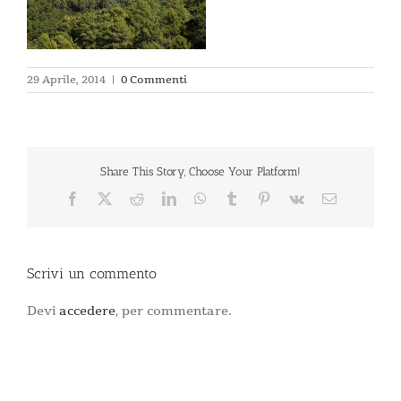
29 Aprile, 2014
|
0 Commenti
Share This Story, Choose Your Platform!
Facebook
X
Reddit
LinkedIn
WhatsApp
Tumblr
Pinterest
Vk
Email
Scrivi un commento
Devi
accedere
, per commentare.