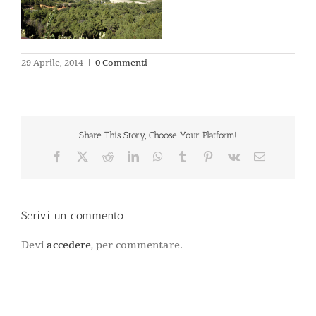
29 Aprile, 2014
|
0 Commenti
Share This Story, Choose Your Platform!
Facebook
X
Reddit
LinkedIn
WhatsApp
Tumblr
Pinterest
Vk
Email
Scrivi un commento
Devi
accedere
, per commentare.