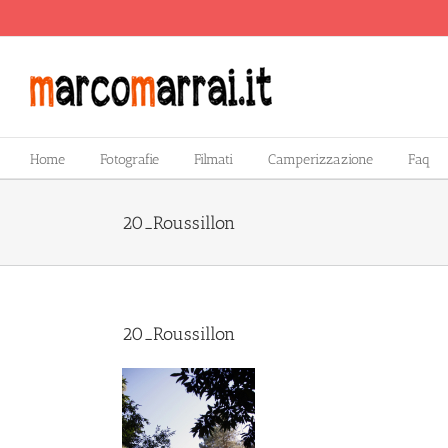
Salta
al
contenuto
Home
Fotografie
Filmati
Camperizzazione
Faq
20_Roussillon
20_Roussillon