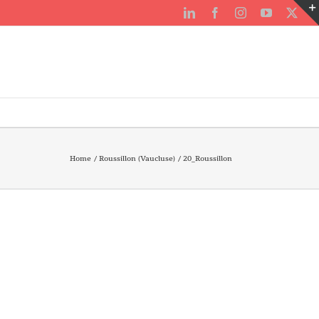
LinkedIn
Facebook
Instagram
YouTube
X
Home
Roussillon (Vaucluse)
20_Roussillon