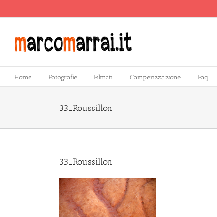
Salta
al
contenuto
Home
Fotografie
Filmati
Camperizzazione
Faq
33_Roussillon
33_Roussillon