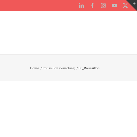
LinkedIn
Facebook
Instagram
YouTube
X
Home
Roussillon (Vaucluse)
33_Roussillon