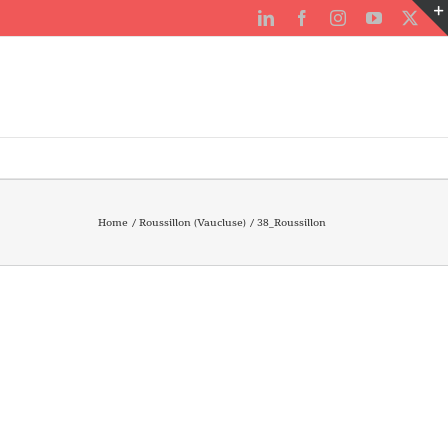
LinkedIn
Facebook
Instagram
YouTube
X
Home
Roussillon (Vaucluse)
38_Roussillon