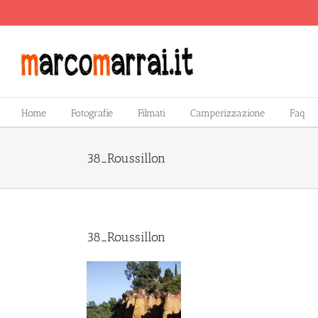
Salta
al
contenuto
Home
Fotografie
Filmati
Camperizzazione
Faq
38_Roussillon
38_Roussillon