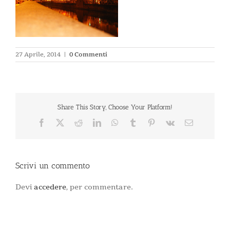
27 Aprile, 2014
|
0 Commenti
Share This Story, Choose Your Platform!
Facebook
X
Reddit
LinkedIn
WhatsApp
Tumblr
Pinterest
Vk
Email
Scrivi un commento
Devi
accedere
, per commentare.