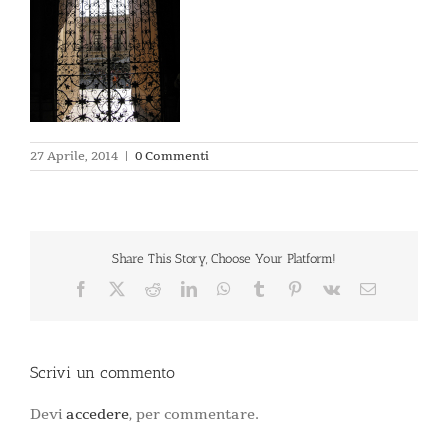
27 Aprile, 2014
|
0 Commenti
Share This Story, Choose Your Platform!
Facebook
X
Reddit
LinkedIn
WhatsApp
Tumblr
Pinterest
Vk
Email
Scrivi un commento
Devi
accedere
, per commentare.