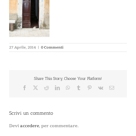
27 Aprile, 2014
|
0 Commenti
Share This Story, Choose Your Platform!
Facebook
X
Reddit
LinkedIn
WhatsApp
Tumblr
Pinterest
Vk
Email
Scrivi un commento
Devi
accedere
, per commentare.