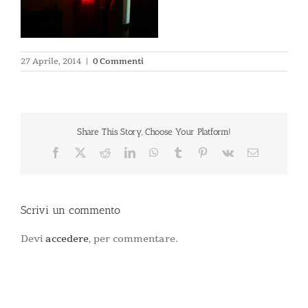
27 Aprile, 2014
|
0 Commenti
Share This Story, Choose Your Platform!
Facebook
X
Reddit
LinkedIn
WhatsApp
Tumblr
Pinterest
Vk
Email
Scrivi un commento
Devi
accedere
, per commentare.