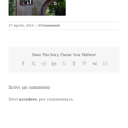
27 Aprile, 2014
|
0 Commenti
Share This Story, Choose Your Platform!
Facebook
X
Reddit
LinkedIn
WhatsApp
Tumblr
Pinterest
Vk
Email
Scrivi un commento
Devi
accedere
, per commentare.