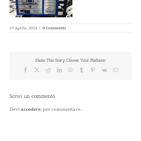
27 Aprile, 2014
|
0 Commenti
Share This Story, Choose Your Platform!
Facebook
X
Reddit
LinkedIn
WhatsApp
Tumblr
Pinterest
Vk
Email
Scrivi un commento
Devi
accedere
, per commentare.