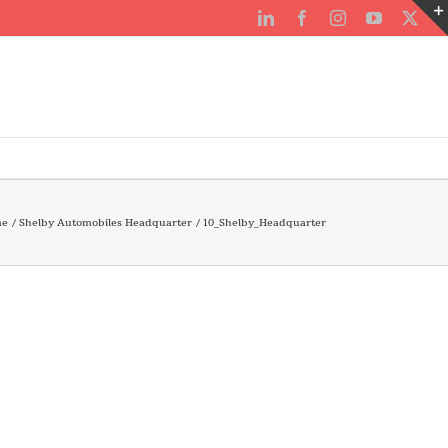
LinkedIn
Facebook
Instagram
YouTube
X
me
Shelby Automobiles Headquarter
10_Shelby_Headquarter