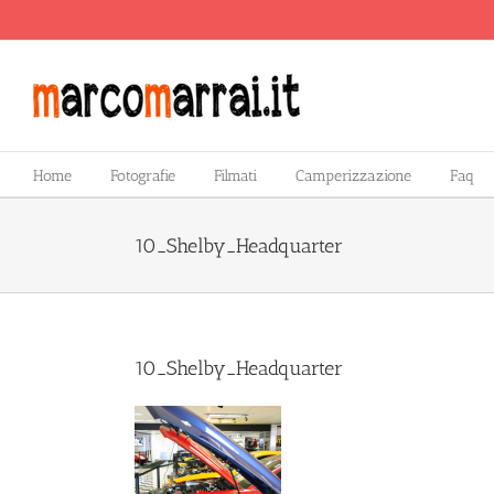
Salta
al
contenuto
Home
Fotografie
Filmati
Camperizzazione
Faq
10_Shelby_Headquarter
10_Shelby_Headquarter