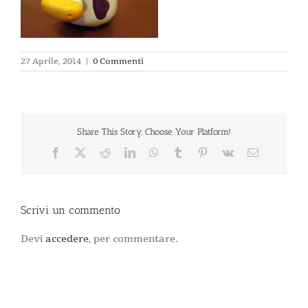
27 Aprile, 2014
|
0 Commenti
Share This Story, Choose Your Platform!
Facebook
X
Reddit
LinkedIn
WhatsApp
Tumblr
Pinterest
Vk
Email
Scrivi un commento
Devi
accedere
, per commentare.