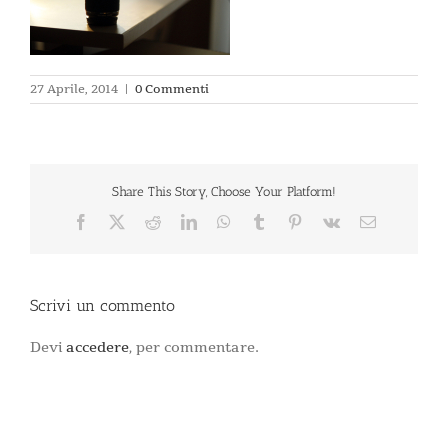
27 Aprile, 2014
|
0 Commenti
Share This Story, Choose Your Platform!
Facebook
X
Reddit
LinkedIn
WhatsApp
Tumblr
Pinterest
Vk
Email
Scrivi un commento
Devi
accedere
, per commentare.