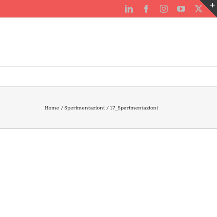
LinkedIn
Facebook
Instagram
YouTube
X
Home
Sperimentazioni
17_Sperimentazioni