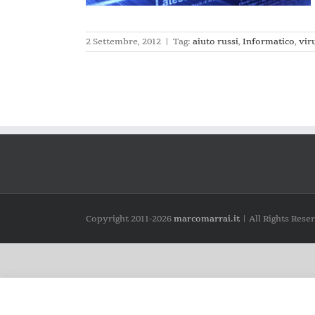
2 Settembre, 2012
|
Tag:
aiuto russi
,
Informatico
,
vir
Copyright 2011-
2026
marcomarrai.it
| All Rights Rese