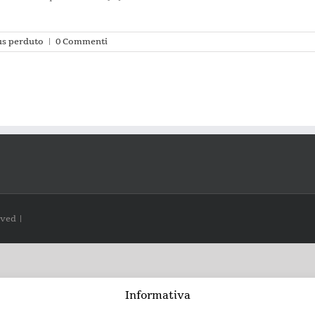
us perduto
|
0 Commenti
rved |
Informativa