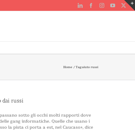
LinkedIn
Facebook
Instagram
YouTube
X
Home
Tag:
aiuto russi
o dai russi
i passano sotto gli occhi molti rapporti dove
 delle gang informatiche. Quelle che usano i
so la pista ci porta a est, nel Caucaso», dice