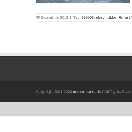
30 Dicembre, 2012
|
Tag:
99000$
,
ebay
,
nikkor 6mm f/
Copyright 2011-
2026
marcomarrai.it
| All Rights Rese