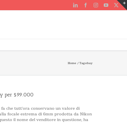
LinkedIn
Facebook
Instagram
YouTube
X
Home
Tag:
ebay
Bay per $99.000
i fa che tutt'ora conservano un valore di
 dalla focale estrema di 6mm prodotta da Nikon
 questo il nome del venditore in questione, ha