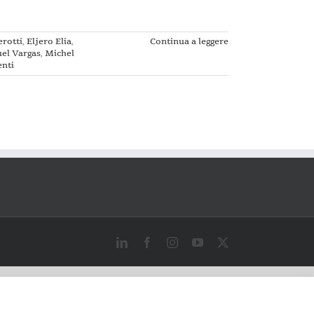
erotti
,
Eljero Elia
,
Continua a leggere
el Vargas
,
Michel
nti
LinkedIn
Facebook
Instagram
YouTube
X