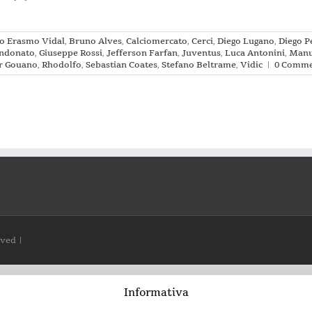
o Erasmo Vidal
,
Bruno Alves
,
Calciomercato
,
Cerci
,
Diego Lugano
,
Diego P
andonato
,
Giuseppe Rossi
,
Jefferson Farfan
,
Juventus
,
Luca Antonini
,
Manu
ir Gouano
,
Rhodolfo
,
Sebastian Coates
,
Stefano Beltrame
,
Vidic
|
0 Comme
rved |
Informativa