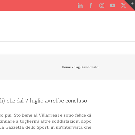
LinkedIn
Facebook
Instagram
YouTube
X
Home
Tag:
Giandonato
ali) che dal 7 luglio avrebbe concluso
 più. Sto bene al Villarreal e sono felice di
tinuare a togliermi altre soddisfazioni dopo
La Gazzetta dello Sport, in un'intervista che