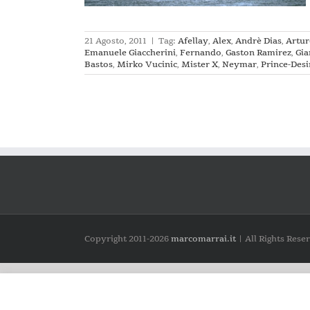
21 Agosto, 2011
|
Tag:
Afellay
,
Alex
,
Andrè Dias
,
Artur
Emanuele Giaccherini
,
Fernando
,
Gaston Ramirez
,
Gi
Bastos
,
Mirko Vucinic
,
Mister X
,
Neymar
,
Prince-Des
Copyright 2011-
2026
marcomarrai.it
| All Rights Rese