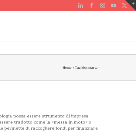
LinkedIn
Facebook
Instagram
YouTube
X
Home
Tag:
kick-starter
nologia possa essere strumento di impresa
e essere tradotto come la «messa in moto» o
che permette di raccogliere fondi per finanziare