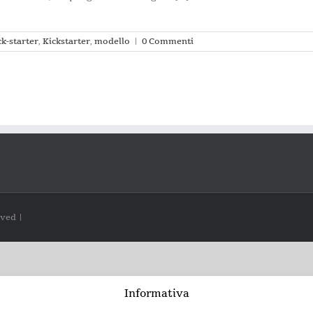
ck-starter
,
Kickstarter
,
modello
|
0 Commenti
rved |
Informativa