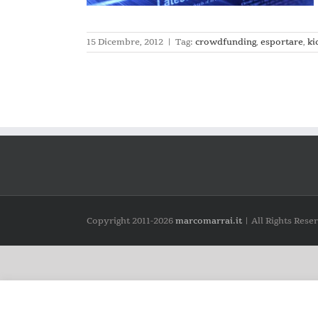
15 Dicembre, 2012
|
Tag:
crowdfunding
,
esportare
,
ki
Copyright 2011-
2026
marcomarrai.it
| All Rights Rese