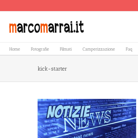
Salta
al
contenuto
Home
Fotografie
Filmati
Camperizzazione
Faq
kick-starter
un modello da