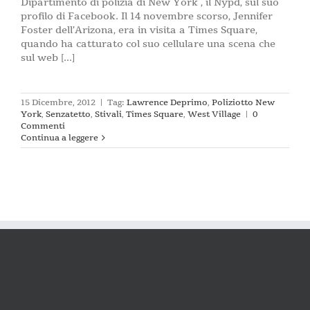
Dipartimento di polizia di New York , il Nypd, sul suo
profilo di Facebook. Il 14 novembre scorso, Jennifer
Foster dell’Arizona, era in visita a Times Square,
quando ha catturato col suo cellulare una scena che
sul web [...]
15 Dicembre, 2012
|
Tag:
Lawrence Deprimo
,
Poliziotto New
York
,
Senzatetto
,
Stivali
,
Times Square
,
West Village
|
0
Commenti
Continua a leggere