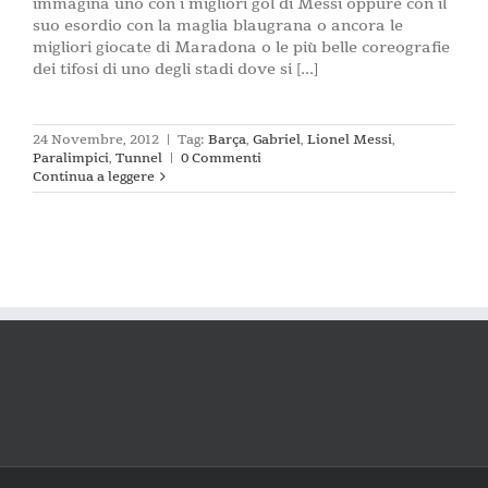
immagina uno con i migliori gol di Messi oppure con il
suo esordio con la maglia blaugrana o ancora le
migliori giocate di Maradona o le più belle coreografie
dei tifosi di uno degli stadi dove si [...]
24 Novembre, 2012
|
Tag:
Barça
,
Gabriel
,
Lionel Messi
,
Paralimpici
,
Tunnel
|
0 Commenti
Continua a leggere