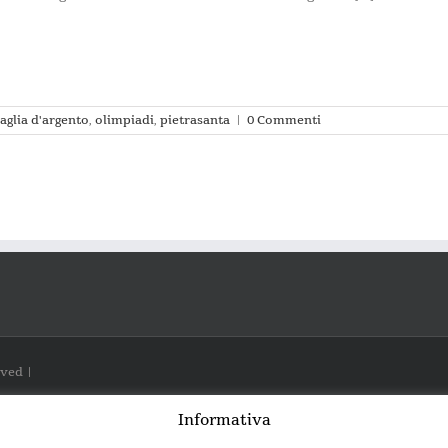
glia d'argento
,
olimpiadi
,
pietrasanta
|
0 Commenti
rved |
Informativa