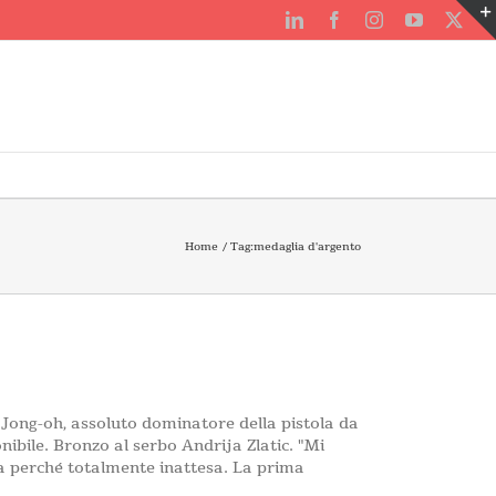
LinkedIn
Facebook
Instagram
YouTube
X
Home
Tag:
medaglia d'argento
n Jong-oh, assoluto dominatore della pistola da
nibile. Bronzo al serbo Andrija Zlatic. "Mi
a perché totalmente inattesa. La prima