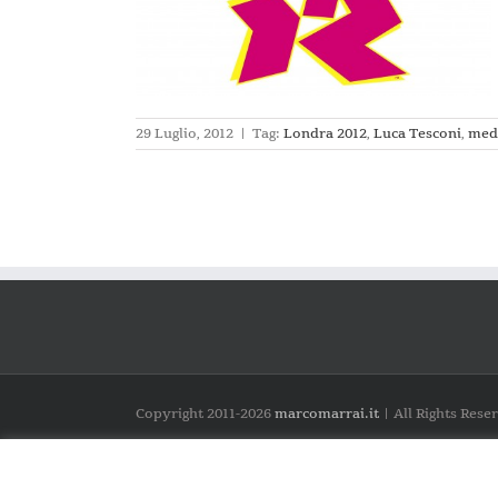
29 Luglio, 2012
|
Tag:
Londra 2012
,
Luca Tesconi
,
meda
Copyright 2011-
2026
marcomarrai.it
| All Rights Rese