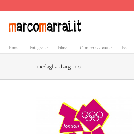
Salta
al
contenuto
Home
Fotografie
Filmati
Camperizzazione
Faq
medaglia d’argento
ento!