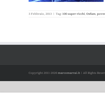
3 Febbraio, 2013
|
Tag:
100 super-ricchi
,
Oxfam
,
pove
Copyright 2011-
2026
marcomarrai.it
| All Rights Rese