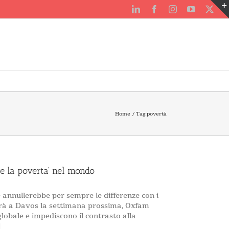
LinkedIn
Facebook
Instagram
YouTube
X
Home
Tag:
povertà
e la poverta’ nel mondo
 annullerebbe per sempre le differenze con i
errà a Davos la settimana prossima, Oxfam
lobale e impediscono il contrasto alla
]