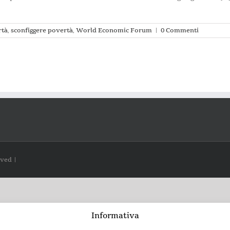
rtà
,
sconfiggere povertà
,
World Economic Forum
|
0 Commenti
rved |
Informativa