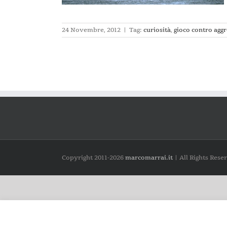
24 Novembre, 2012
|
Tag:
curiosità
,
gioco contro aggr
Copyright 2011-
2026
marcomarrai.it
| All Rights Rese