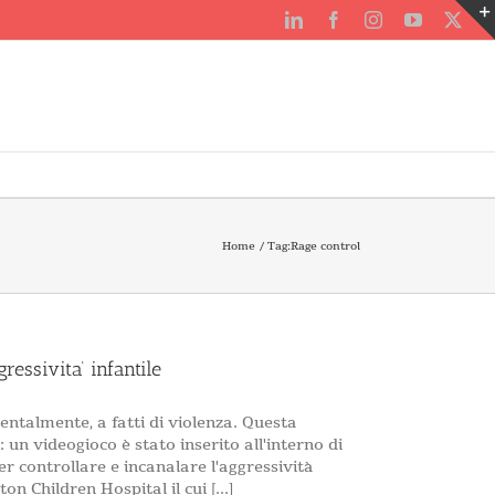
LinkedIn
Facebook
Instagram
YouTube
X
Home
Tag:
Rage control
essivita’ infantile
ntalmente, a fatti di violenza. Questa
un videogioco è stato inserito all'interno di
r controllare e incanalare l'aggressività
n Children Hospital il cui [...]