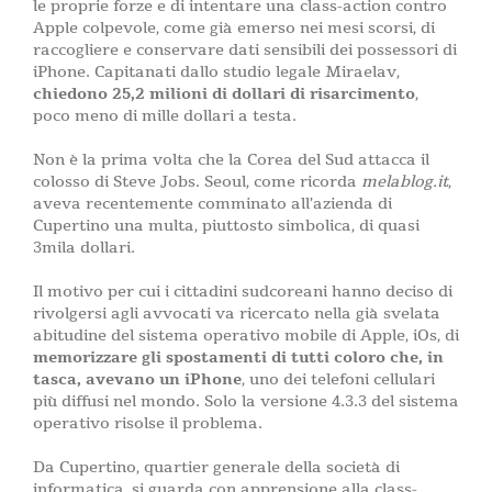
le proprie forze e di intentare una class-action contro
Apple colpevole, come già emerso nei mesi scorsi, di
raccogliere e conservare dati sensibili dei possessori di
iPhone. Capitanati dallo studio legale Miraelav,
chiedono 25,2 milioni di dollari di risarcimento
,
poco meno di mille dollari a testa.
Non è la prima volta che la Corea del Sud attacca il
colosso di Steve Jobs. Seoul, come ricorda
melablog.it
,
aveva recentemente comminato all’azienda di
Cupertino una multa, piuttosto simbolica, di quasi
3mila dollari.
Il motivo per cui i cittadini sudcoreani hanno deciso di
rivolgersi agli avvocati va ricercato nella già svelata
abitudine del sistema operativo mobile di Apple, iOs, di
memorizzare gli spostamenti di tutti coloro che, in
tasca, avevano un iPhone
, uno dei telefoni cellulari
più diffusi nel mondo. Solo la versione 4.3.3 del sistema
operativo risolse il problema.
Da Cupertino, quartier generale della società di
informatica, si guarda con apprensione alla class-