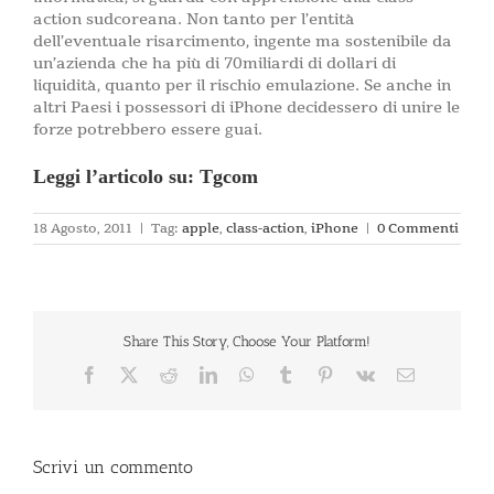
action sudcoreana. Non tanto per l’entità
dell’eventuale risarcimento, ingente ma sostenibile da
un’azienda che ha più di 70miliardi di dollari di
liquidità, quanto per il rischio emulazione. Se anche in
altri Paesi i possessori di iPhone decidessero di unire le
forze potrebbero essere guai.
Leggi l’articolo su: Tgcom
18 Agosto, 2011
|
Tag:
apple
,
class-action
,
iPhone
|
0 Commenti
Share This Story, Choose Your Platform!
Facebook
X
Reddit
LinkedIn
WhatsApp
Tumblr
Pinterest
Vk
Email
Scrivi un commento