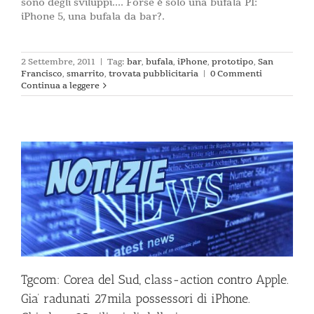
sono degli sviluppi.... Forse è solo una bufala PI:
iPhone 5, una bufala da bar?.
2 Settembre, 2011
|
Tag:
bar
,
bufala
,
iPhone
,
prototipo
,
San
Francisco
,
smarrito
,
trovata pubblicitaria
|
0 Commenti
Continua a leggere
i
Tgcom: Corea del Sud, class-action contro Apple.
Gia’ radunati 27mila possessori di iPhone.