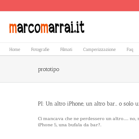
Salta
al
contenuto
Home
Fotografie
Filmati
Camperizzazione
Faq
prototipo
PI: Un altro iPhone, un altro bar… o solo 
Ci mancava che ne perdessero un altro.... no, ma
iPhone 5, una bufala da bar?.