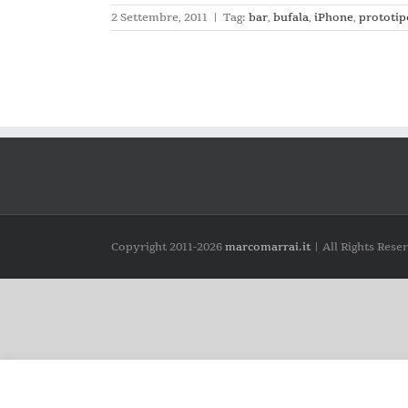
2 Settembre, 2011
|
Tag:
bar
,
bufala
,
iPhone
,
prototip
Copyright 2011-
2026
marcomarrai.it
| All Rights Rese