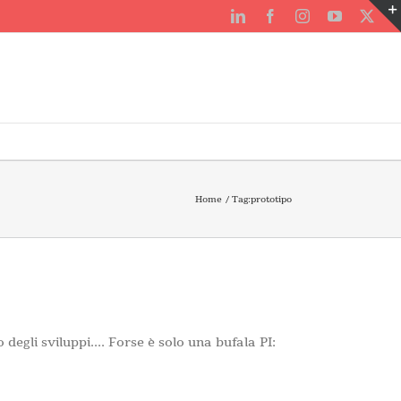
LinkedIn
Facebook
Instagram
YouTube
X
Home
Tag:
prototipo
 degli sviluppi.... Forse è solo una bufala PI: