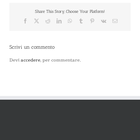
Share This Story, Choose Your Platform!
Facebook
X
Reddit
LinkedIn
WhatsApp
Tumblr
Pinterest
Vk
Email
Scrivi un commento
Devi
accedere
, per commentare.