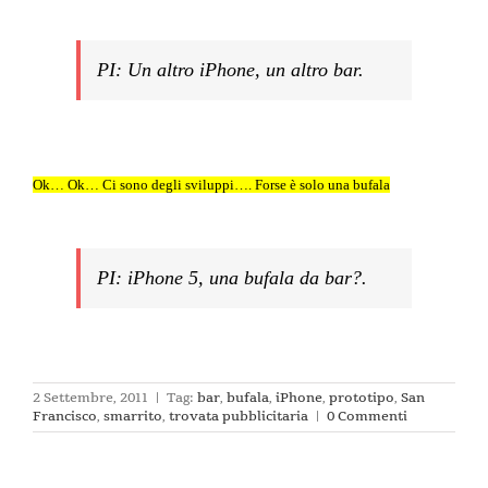
PI: Un altro iPhone, un altro bar
.
Ok… Ok… Ci sono degli sviluppi…. Forse è solo una bufala
PI: iPhone 5, una bufala da bar?
.
2 Settembre, 2011
|
Tag:
bar
,
bufala
,
iPhone
,
prototipo
,
San
Francisco
,
smarrito
,
trovata pubblicitaria
|
0 Commenti