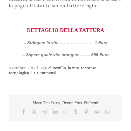
la pagò all’istante senza battere ciglio.
DETTAGLIO DELLA FATTURA
– Stringere la vite…………………….. 1 Euro
– Sapere quale vite stringere…….. 999 Euro
8 Ottobre, 2011
|
Tag:
el tornillo
,
la vite
,
racconto
tecnologico
|
0 Commenti
Share This Story, Choose Your Platform!
Facebook
X
Reddit
LinkedIn
WhatsApp
Tumblr
Pinterest
Vk
Email