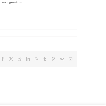
 suoi genitori.
Facebook
X
Reddit
LinkedIn
WhatsApp
Tumblr
Pinterest
Vk
Email