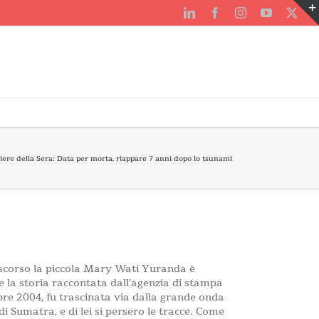
LinkedIn
Facebook
Instagram
YouTube
X
iere della Sera: Data per morta, riappare 7 anni dopo lo tsunami
 scorso la piccola Mary Wati Yuranda è
 la storia raccontata dall’agenzia di stampa
re 2004, fu trascinata via dalla grande onda
 di Sumatra, e di lei si persero le tracce. Come