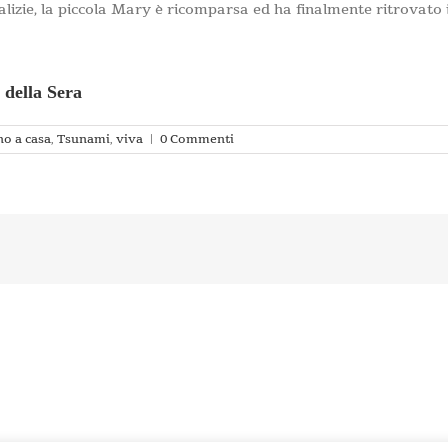
talizie, la piccola Mary è ricomparsa ed ha finalmente ritrovato i
 della Sera
no a casa
,
Tsunami
,
viva
|
0 Commenti