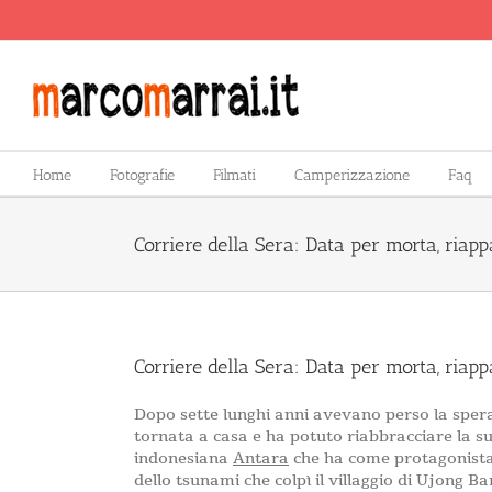
Salta
al
contenuto
Home
Fotografie
Filmati
Camperizzazione
Faq
Corriere della Sera: Data per morta, riap
Corriere della Sera: Data per morta, riap
Dopo sette lunghi anni avevano perso la sper
tornata a casa e ha potuto riabbracciare la s
indonesiana
Antara
che ha come protagonista 
dello tsunami che colpì il villaggio di Ujong Bar