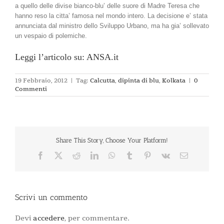
a quello delle divise bianco-blu’ delle suore di Madre Teresa che
hanno reso la citta’ famosa nel mondo intero. La decisione e’ stata
annunciata dal ministro dello Sviluppo Urbano, ma ha gia’ sollevato
un vespaio di polemiche.
Leggi l’articolo su: ANSA.it
19 Febbraio, 2012
|
Tag:
Calcutta
,
dipinta di blu
,
Kolkata
|
0
Commenti
Share This Story, Choose Your Platform!
Facebook
X
Reddit
LinkedIn
WhatsApp
Tumblr
Pinterest
Vk
Email
Scrivi un commento
Devi
accedere
, per commentare.