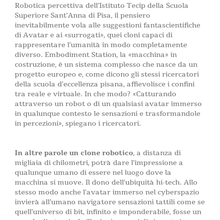
Robotica percettiva dell’Istituto Tecip della Scuola
Superiore Sant’Anna di Pisa, il pensiero
inevitabilmente vola alle suggestioni fantascientifiche
di Avatar e ai «surrogati», quei cloni capaci di
rappresentare l’umanità in modo completamente
diverso. Embodiment Station, la «macchina» in
costruzione, è un sistema complesso che nasce da un
progetto europeo e, come dicono gli stessi ricercatori
della scuola d’eccellenza pisana, affievolisce i confini
tra reale e virtuale. In che modo? «Catturando
attraverso un robot o di un qualsiasi avatar immerso
in qualunque contesto le sensazioni e trasformandole
in percezioni», spiegano i ricercatori.
In altre parole un clone robotico
, a distanza di
migliaia di chilometri, potrà dare l’impressione a
qualunque umano di essere nel luogo dove la
macchina si muove. Il dono dell’ubiquità hi-tech. Allo
stesso modo anche l’avatar immerso nel cyberspazio
invierà all’umano navigatore sensazioni tattili come se
quell’universo di bit, infinito e imponderabile, fosse un