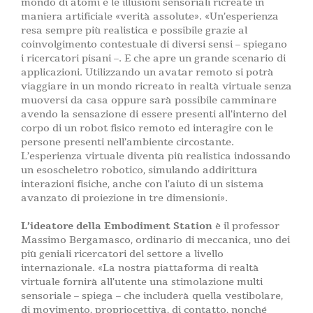
mondo di atomi e le illusioni sensoriali ricreate in
maniera artificiale «verità assolute». «Un’esperienza
resa sempre più realistica e possibile grazie al
coinvolgimento contestuale di diversi sensi – spiegano
i ricercatori pisani –. E che apre un grande scenario di
applicazioni. Utilizzando un avatar remoto si potrà
viaggiare in un mondo ricreato in realtà virtuale senza
muoversi da casa oppure sarà possibile camminare
avendo la sensazione di essere presenti all’interno del
corpo di un robot fisico remoto ed interagire con le
persone presenti nell’ambiente circostante.
L’esperienza virtuale diventa più realistica indossando
un esoscheletro robotico, simulando addirittura
interazioni fisiche, anche con l’aiuto di un sistema
avanzato di proiezione in tre dimensioni».
L’ideatore della Embodiment Station
è il professor
Massimo Bergamasco, ordinario di meccanica, uno dei
più geniali ricercatori del settore a livello
internazionale. «La nostra piattaforma di realtà
virtuale fornirà all’utente una stimolazione multi
sensoriale – spiega – che includerà quella vestibolare,
di movimento, propriocettiva, di contatto, nonché