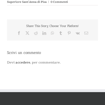
Superiore Sant’Anna di Pisa
|
0 Commenti
Share This Story, Choose Your Platform!
Facebook
X
Reddit
LinkedIn
WhatsApp
Tumblr
Pinterest
Vk
Email
Scrivi un commento
Devi
accedere
, per commentare.