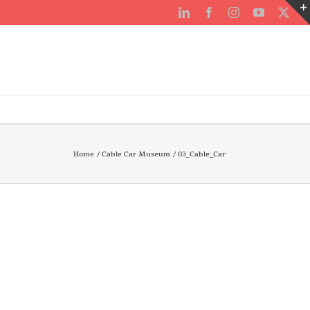
LinkedIn
Facebook
Instagram
YouTube
X
Home
Cable Car Museum
03_Cable_Car