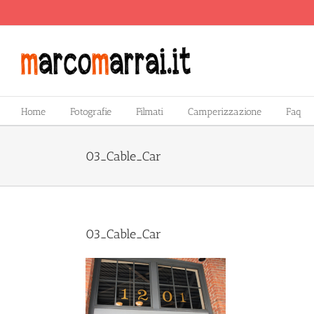
Salta
al
contenuto
Home
Fotografie
Filmati
Camperizzazione
Faq
03_Cable_Car
03_Cable_Car