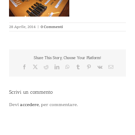
28 Aprile, 2014
|
0 Commenti
Share This Story, Choose Your Platform!
Facebook
X
Reddit
LinkedIn
WhatsApp
Tumblr
Pinterest
Vk
Email
Scrivi un commento
Devi
accedere
, per commentare.