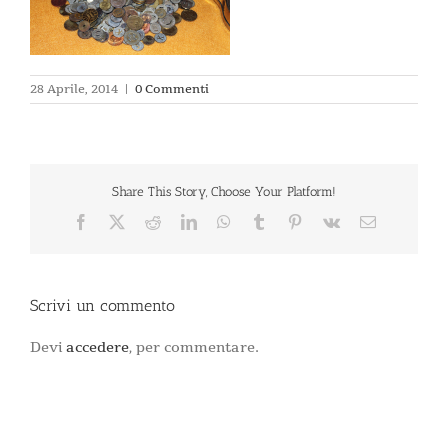
28 Aprile, 2014
|
0 Commenti
Share This Story, Choose Your Platform!
Facebook
X
Reddit
LinkedIn
WhatsApp
Tumblr
Pinterest
Vk
Email
Scrivi un commento
Devi
accedere
, per commentare.