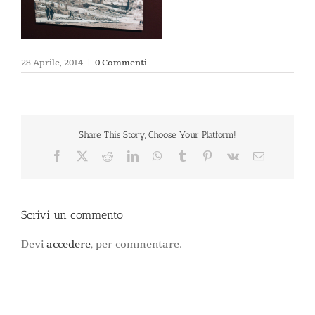
28 Aprile, 2014
|
0 Commenti
Share This Story, Choose Your Platform!
Facebook
X
Reddit
LinkedIn
WhatsApp
Tumblr
Pinterest
Vk
Email
Scrivi un commento
Devi
accedere
, per commentare.