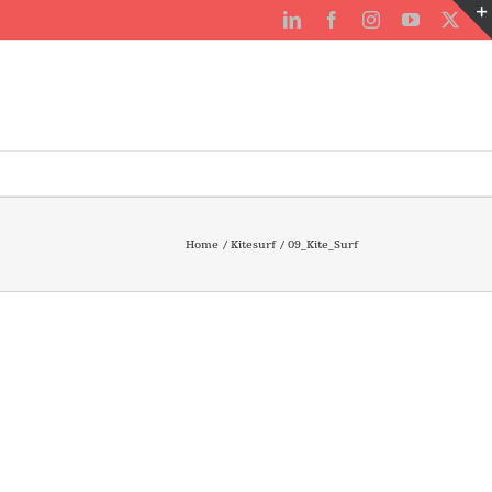
LinkedIn
Facebook
Instagram
YouTube
X
Home
Kitesurf
09_Kite_Surf