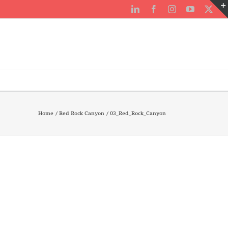
LinkedIn
Facebook
Instagram
YouTube
X
Home
Red Rock Canyon
03_Red_Rock_Canyon