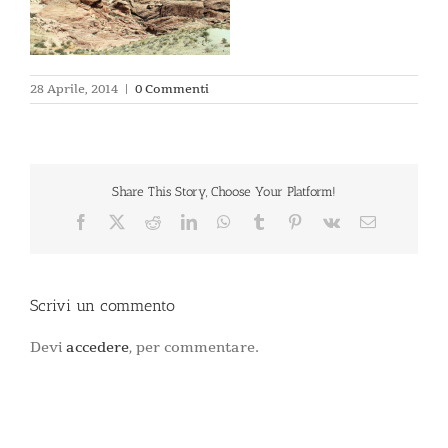
28 Aprile, 2014
|
0 Commenti
Share This Story, Choose Your Platform!
Facebook
X
Reddit
LinkedIn
WhatsApp
Tumblr
Pinterest
Vk
Email
Scrivi un commento
Devi
accedere
, per commentare.