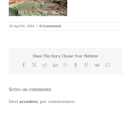
28 Aprile, 2014
|
0 Commenti
Share This Story, Choose Your Platform!
Facebook
X
Reddit
LinkedIn
WhatsApp
Tumblr
Pinterest
Vk
Email
Scrivi un commento
Devi
accedere
, per commentare.