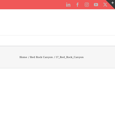
LinkedIn
Facebook
Instagram
YouTube
X
Home
Red Rock Canyon
17_Red_Rock_Canyon