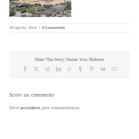
28 Aprile, 2014
|
0 Commenti
Share This Story, Choose Your Platform!
Facebook
X
Reddit
LinkedIn
WhatsApp
Tumblr
Pinterest
Vk
Email
Scrivi un commento
Devi
accedere
, per commentare.