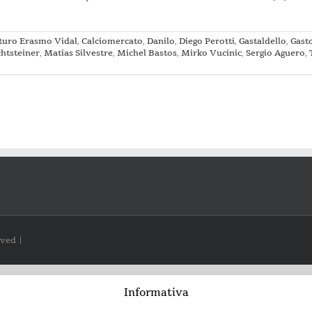
turo Erasmo Vidal
,
Calciomercato
,
Danilo
,
Diego Perotti
,
Gastaldello
,
Gast
chtsteiner
,
Matias Silvestre
,
Michel Bastos
,
Mirko Vucinic
,
Sergio Aguero
,
rved |
Informativa