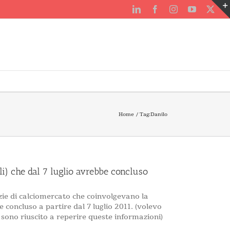
LinkedIn
Facebook
Instagram
YouTube
X
Home
Tag:
Danilo
ali) che dal 7 luglio avrebbe concluso
izie di calciomercato che coinvolgevano la
 concluso a partire dal 7 luglio 2011. (volevo
sono riuscito a reperire queste informazioni)