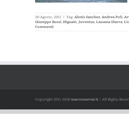
20 Agosto, 2011
|
Tag:
Alexis Sanchez
,
Andrea Poli
,
Ar
Giuseppe Rossi
,
Higuain
,
Juventus
,
Lassana Diarra
,
Li
Commenti
Copyright 2011-
2026
marcomarrai.it
| All Rights Rese