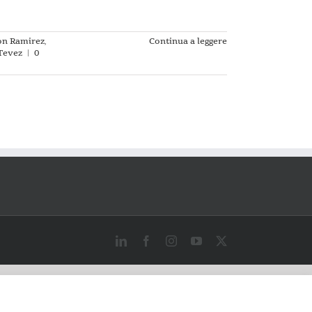
on Ramirez
,
Continua a leggere
Tevez
|
0
LinkedIn
Facebook
Instagram
YouTube
X