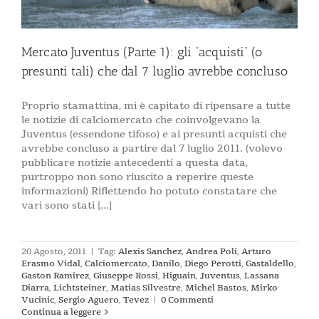
Mercato Juventus (Parte 1): gli “acquisti” (o
presunti tali) che dal 7 luglio avrebbe concluso
Proprio stamattina, mi è capitato di ripensare a tutte
le notizie di calciomercato che coinvolgevano la
Juventus (essendone tifoso) e ai presunti acquisti che
avrebbe concluso a partire dal 7 luglio 2011. (volevo
pubblicare notizie antecedenti a questa data,
purtroppo non sono riuscito a reperire queste
informazioni) Riflettendo ho potuto constatare che
vari sono stati [...]
20 Agosto, 2011
|
Tag:
Alexis Sanchez
,
Andrea Poli
,
Arturo
Erasmo Vidal
,
Calciomercato
,
Danilo
,
Diego Perotti
,
Gastaldello
,
Gaston Ramirez
,
Giuseppe Rossi
,
Higuain
,
Juventus
,
Lassana
Diarra
,
Lichtsteiner
,
Matias Silvestre
,
Michel Bastos
,
Mirko
Vucinic
,
Sergio Aguero
,
Tevez
|
0 Commenti
Continua a leggere