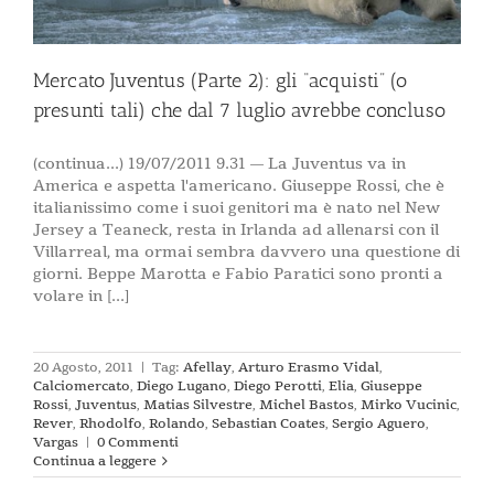
Mercato Juventus (Parte 2): gli “acquisti” (o
presunti tali) che dal 7 luglio avrebbe concluso
(continua...) 19/07/2011 9.31 — La Juventus va in
America e aspetta l'americano. Giuseppe Rossi, che è
italianissimo come i suoi genitori ma è nato nel New
Jersey a Teaneck, resta in Irlanda ad allenarsi con il
Villarreal, ma ormai sembra davvero una questione di
giorni. Beppe Marotta e Fabio Paratici sono pronti a
volare in [...]
20 Agosto, 2011
|
Tag:
Afellay
,
Arturo Erasmo Vidal
,
Calciomercato
,
Diego Lugano
,
Diego Perotti
,
Elia
,
Giuseppe
Rossi
,
Juventus
,
Matias Silvestre
,
Michel Bastos
,
Mirko Vucinic
,
Rever
,
Rhodolfo
,
Rolando
,
Sebastian Coates
,
Sergio Aguero
,
Vargas
|
0 Commenti
Continua a leggere