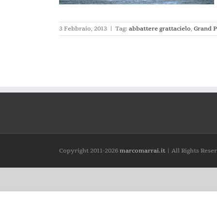
3 Febbraio, 2013
|
Tag:
abbattere grattacielo
,
Grand P
Copyright 2011-
2026
marcomarrai.it
| All Rights Rese