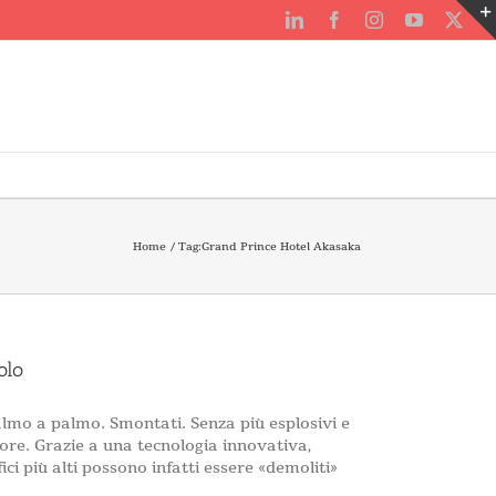
LinkedIn
Facebook
Instagram
YouTube
X
Home
Tag:
Grand Prince Hotel Akasaka
olo
almo a palmo. Smontati. Senza più esplosivi e
ore. Grazie a una tecnologia innovativa,
ici più alti possono infatti essere «demoliti»