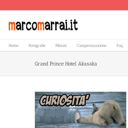
Salta
al
contenuto
Home
Fotografie
Filmati
Camperizzazione
Faq
Grand Prince Hotel Akasaka
 un grattacielo?
o