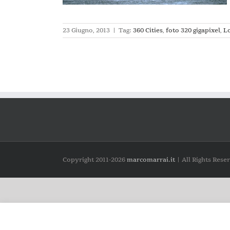
23 Giugno, 2013
|
Tag:
360 Cities
,
foto 320 gigapixel
,
L
Copyright 2011-
2026
marcomarrai.it
| All Rights Rese