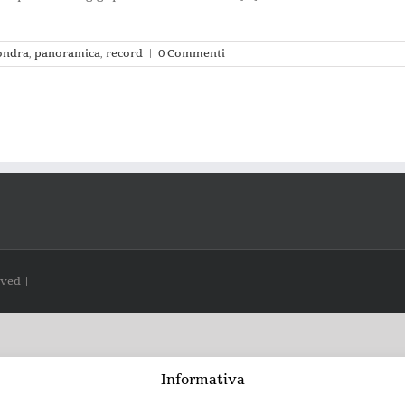
ondra
,
panoramica
,
record
|
0 Commenti
rved |
Informativa