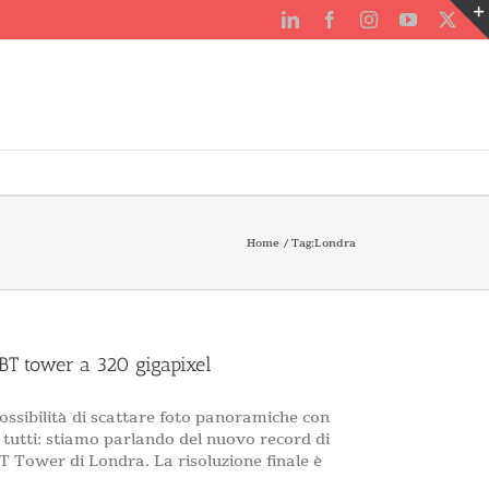
LinkedIn
Facebook
Instagram
YouTube
X
Home
Tag:
Londra
 BT tower a 320 gigapixel
ossibilità di scattare foto panoramiche con
 tutti: stiamo parlando del nuovo record di
T Tower di Londra. La risoluzione finale è